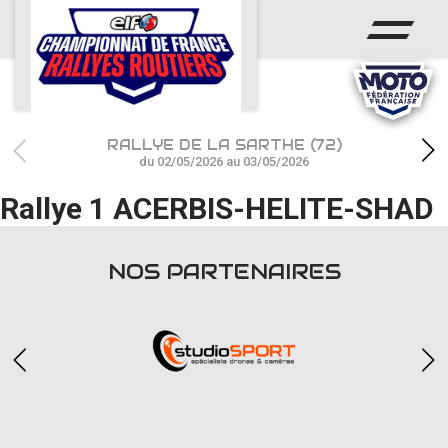
ACCUEIL
ACTUS
CALENDRIER
RALLYE DE LA SARTHE (72)
CHAMPIONNAT
du 02/05/2026 au 03/05/2026
Rallye 1 ACERBIS-HELITE-SHAD
RÉSULTATS
PHOTOS / WEB TV
NOS PARTENAIRES
PARTENAIRES