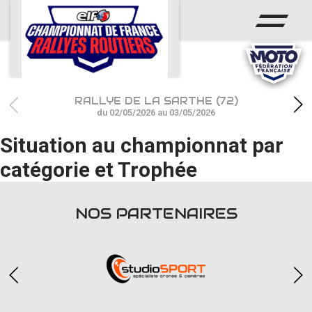
ACCUEIL
ACTUS
CALENDRIER
RALLYE DE LA SARTHE (72)
CHAMPIONNAT
du 02/05/2026 au 03/05/2026
Situation au championnat par
RÉSULTATS
catégorie et Trophée
PHOTOS / WEB TV
PARTENAIRES
NOS PARTENAIRES