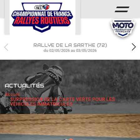
ACCUEIL
ACTUS
CALENDRIER
RALLYE DE LA SARTHE (72)
CHAMPIONNAT
du 02/05/2026 au 03/05/2026
RÉSULTATS
PHOTOS / WEB TV
ACTUALITÉS
PARTENAIRES
Accueil
SUPPRESSION DE LA CARTE VERTE POUR LES
VÉHICULES IMMATRICULÉS