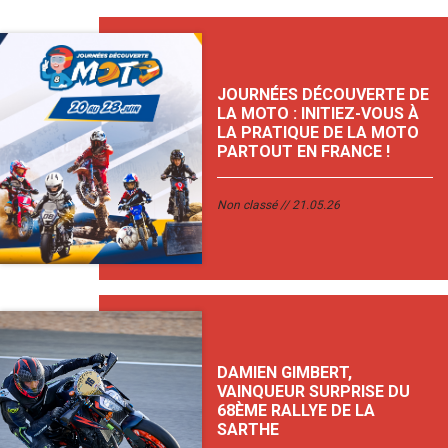
JOURNÉES DÉCOUVERTE DE
LA MOTO : INITIEZ-VOUS À
LA PRATIQUE DE LA MOTO
PARTOUT EN FRANCE !
Non classé
21.05.26
DAMIEN GIMBERT,
VAINQUEUR SURPRISE DU
68ÈME RALLYE DE LA
SARTHE