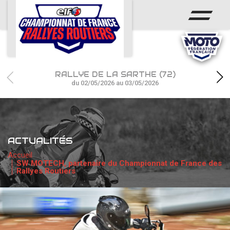
ACCUEIL
ACTUS
CALENDRIER
RALLYE DE LA SARTHE (72)
CHAMPIONNAT
du 02/05/2026 au 03/05/2026
RÉSULTATS
PHOTOS / WEB TV
ACTUALITÉS
PARTENAIRES
Accueil
SW MOTECH, partenaire du Championnat de France des
Rallyes Routiers