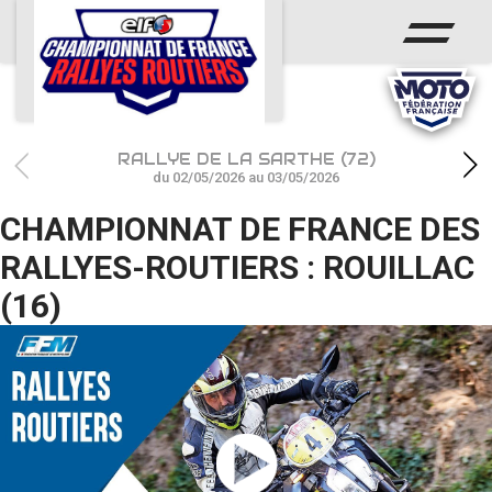
ACCUEIL
ACTUS
CALENDRIER
RALLYE DE LA SARTHE (72)
CHAMPIONNAT
du 02/05/2026 au 03/05/2026
CHAMPIONNAT DE FRANCE DES
RÉSULTATS
RALLYES-ROUTIERS : ROUILLAC
PHOTOS / WEB TV
(16)
PARTENAIRES