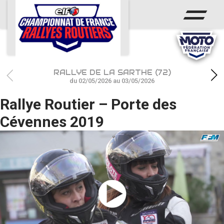
ACCUEIL
ACTUS
CALENDRIER
RALLYE DE LA SARTHE (72)
CHAMPIONNAT
du 02/05/2026 au 03/05/2026
Rallye Routier – Porte des
RÉSULTATS
Cévennes 2019
PHOTOS / WEB TV
PARTENAIRES