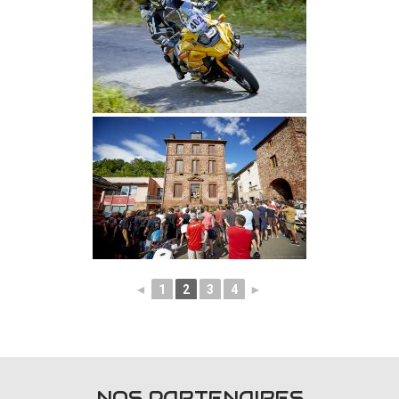
◄
1
2
3
4
►
NOS PARTENAIRES