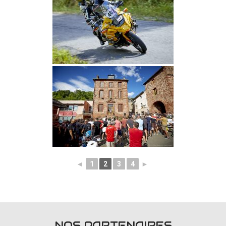
◄
1
2
3
4
►
NOS PARTENAIRES