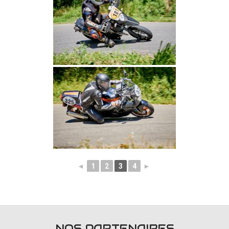
◄
1
2
3
4
►
NOS PARTENAIRES