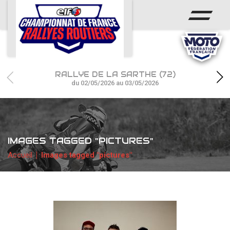
ACCUEIL
ACTUS
CALENDRIER
RALLYE DE LA SARTHE (72)
CHAMPIONNAT
du 02/05/2026 au 03/05/2026
RÉSULTATS
PHOTOS / WEB TV
IMAGES TAGGED "PICTURES"
PARTENAIRES
Accueil
Images tagged "pictures"