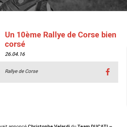
Un 10ème Rallye de Corse bien
corsé
26.04.16
Rallye de Corse
vait annoncé
Christophe Velardi
du
Team DUCATI –