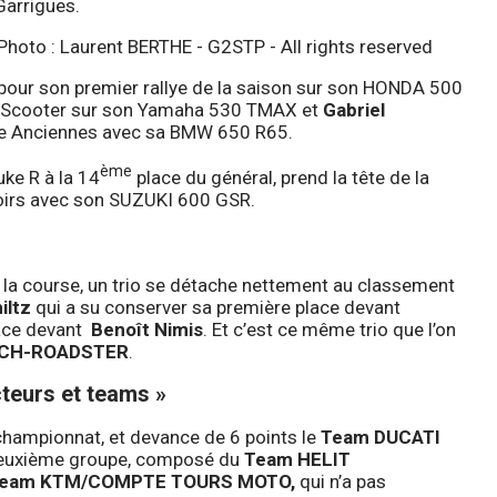
arrigues.
pour son premier rallye de la saison sur son HONDA 500
e Scooter sur son Yamaha 530 TMAX et
Gabriel
rie Anciennes avec sa BMW 650 R65.
ème
ke R à la 14
place du général, prend la tête de la
oirs avec son SUZUKI 600 GSR.
de la course, un trio se détache nettement au classement
iltz
qui a su conserver sa première place devant
lace devant
Benoît Nimis
. Et c’est ce même trio que l’on
CH-ROADSTER
.
cteurs et teams »
championnat, et devance de 6 points le
Team DUCATI
 deuxième groupe, composé du
Team HELIT
eam KTM/COMPTE TOURS MOTO,
qui n’a pas