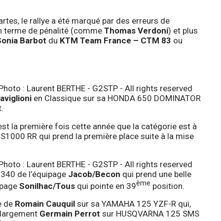
artes, le rallye a été marqué par des erreurs de
 en terme de pénalité (comme
Thomas Verdoni
) et plus
Sonia Barbot
du
KTM Team France – CTM 83
ou
viglioni
en Classique sur sa HONDA 650 DOMINATOR
.
’est la première fois cette année que la catégorie est à
1000 RR qui prend la première place suite à la mise
 1340 de l’équipage
Jacob/Becon
qui prend une belle
ème
ipage
Sonilhac/Tous
qui pointe en 39
position.
e de
Romain Cauquil
sur sa YAMAHA 125 YZF-R qui,
 largement
Germain Perrot
sur HUSQVARNA 125 SMS