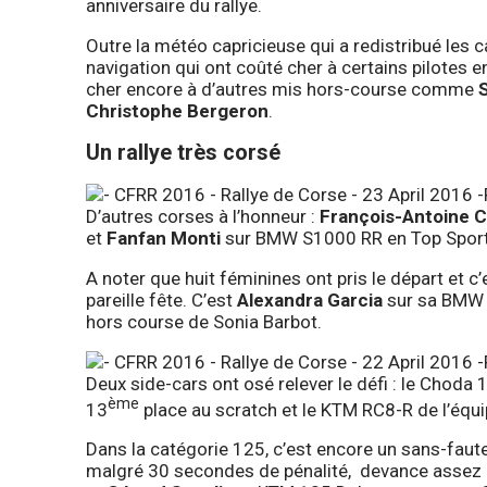
anniversaire du rallye.
Outre la météo capricieuse qui a redistribué les c
navigation qui ont coûté cher à certains pilotes
cher encore à d’autres mis hors-course comme
Christophe Bergeron
.
Un rallye très corsé
D’autres corses à l’honneur :
François-Antoine Ca
et
Fanfan Monti
sur BMW S1000 RR en Top Sport
A noter que huit féminines ont pris le départ et c
pareille fête. C’est
Alexandra Garcia
sur sa BMW S
hors course de Sonia Barbot.
Deux side-cars ont osé relever le défi : le Choda
ème
13
place au scratch et le KTM RC8-R de l’équ
Dans la catégorie 125, c’est encore un sans-faut
malgré 30 secondes de pénalité, devance assez