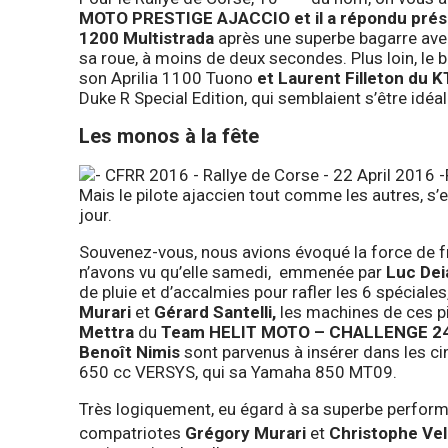
MOTO PRESTIGE AJACCIO
et il a répondu pré
1200 Multistrada
après une superbe bagarre av
sa roue, à moins de deux secondes. Plus loin, le 
son Aprilia 1100 Tuono
et
Laurent Filleton
du
K
Duke R Special Edition, qui semblaient s’être id
Les monos à la fête
Mais le pilote ajaccien tout comme les autres, s’es
jour.
Souvenez-vous, nous avions évoqué la force de f
n’avons vu qu’elle samedi, emmenée par
Luc Dei
de pluie et d’accalmies pour rafler les 6 spécia
Murari
et
Gérard Santelli,
les machines de ces pi
Mettra
du
Team HELIT MOTO – CHALLENGE 2
Benoît Nimis
sont parvenus à insérer dans les c
650 cc VERSYS, qui sa Yamaha 850 MT09.
Très logiquement, eu égard à sa superbe perfor
compatriotes
Grégory Murari
et
Christophe Vel