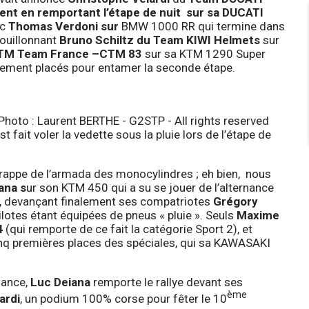
sent en remportant l’étape de nuit sur sa DUCATI
ec
Thomas Verdoni
sur
BMW 1000 RR qui termine dans
bouillonnant
Bruno Schiltz
du
Team KIWI Helmets
sur
TM Team France –CTM 83
sur sa KTM 1290 Super
éalement placés pour entamer la seconde étape.
t fait voler la vedette sous la pluie lors de l’étape de
rappe de l’armada des monocylindres ; eh bien, nous
ana
s
ur son KTM 450 qui a su se jouer de l’alternance
les, devançant finalement ses compatriotes
Grégory
lotes étant équipées de pneus « pluie ». Seuls
Maxime
4
(qui remporte de ce fait la catégorie Sport 2), et
inq premières places des spéciales, qui sa KAWASAKI
mance,
Luc Deiana
remporte le rallye devant ses
ème
ardi
, un podium 100% corse pour fêter le 10