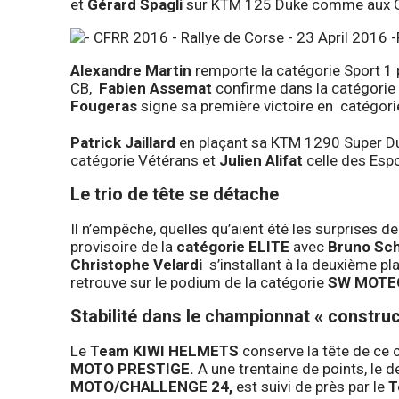
et
Gérard Spagli
sur KTM 125 Duke comme aux G
Alexandre Martin
remporte la catégorie Sport 1 
CB,
Fabien Assemat
confirme dans la catégori
Fougeras
signe sa première victoire en catégo
Patrick Jaillard
en plaçant sa KTM 1290 Super Du
catégorie Vétérans et
Julien Alifat
celle des Esp
Le trio de tête se détache
Il n’empêche, quelles qu’aient été les surprises 
provisoire de la
catégorie ELITE
avec
Bruno Sch
Christophe Velardi
s’installant à la deuxième p
retrouve sur le podium de la catégorie
SW MOTE
Stabilité dans le championnat « constru
Le
Team KIWI HELMETS
conserve la tête de ce 
MOTO PRESTIGE.
A une trentaine de points, le
MOTO/CHALLENGE 24,
est suivi de près par le
T