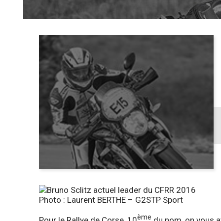
Photo : Laurent BERTHE – G2STP Sport
ème
Pour le Rallye de Corse, 10
du nom, on vous a