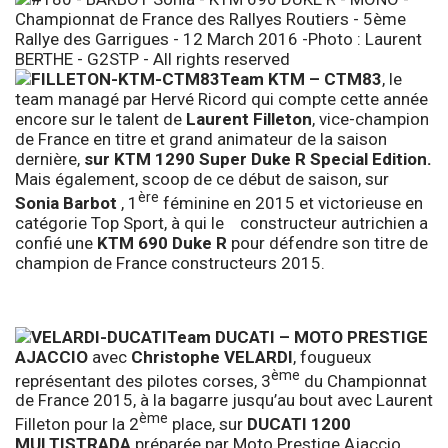
Team KTM – CTM83
, le
team managé par Hervé Ricord qui compte cette année
encore sur le talent de
Laurent Filleton
, vice-champion
de France en titre et grand animateur de la saison
dernière,
sur KTM 1290 Super Duke R Special Edition.
Mais également, scoop de ce début de saison, sur
ère
Sonia Barbot
, 1
féminine en 2015 et victorieuse en
catégorie Top Sport, à qui le constructeur autrichien a
confié une
KTM 690 Duke R
pour défendre son titre de
champion de France constructeurs 2015.
Team DUCATI – MOTO PRESTIGE
AJACCIO
avec
Christophe VELARDI
, fougueux
ème
représentant des pilotes corses, 3
du Championnat
de France 2015, à la bagarre jusqu’au bout avec Laurent
ème
Filleton pour la 2
place, sur
DUCATI 1200
MULTISTRADA
préparée par Moto Prestige Ajaccio.