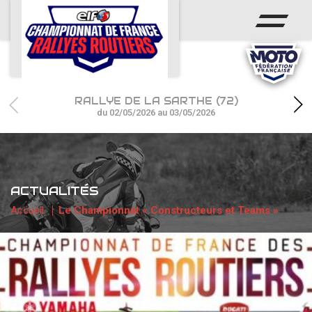
ACCUEIL
ACTUS
CALENDRIER
RALLYE DE LA SARTHE (72)
CHAMPIONNAT
du 02/05/2026 au 03/05/2026
RÉSULTATS
PHOTOS / WEB TV
ACTUALITÉS
PARTENAIRES
Accueil
Le Championnat « Constructeurs et Teams »