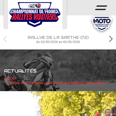
ACCUEIL
ACTUS
CALENDRIER
RALLYE DE LA SARTHE (72)
CHAMPIONNAT
du 02/05/2026 au 03/05/2026
RÉSULTATS
PHOTOS / WEB TV
ACTUALITÉS
PARTENAIRES
Accueil
Rallye de Charente ,une première édition remarquée !