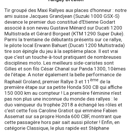
Tir groupé des Maxi Rallyes aux places d’honneur : notre
ami suisse Jacques Grandjean (Suzuki 1000 GSX-S)
devance le premier duo constitué d’Etienne Godart
associé à son neveu Gustave Ménard sur Ducati 1200
Multistrada et Gérard Borgeat (KTM 1290 Super Duke).
Parmi la trentaine de débutants présents sur ce rallye,
le pilote local Erwann Bahuet (Ducati 1200 Multistrada)
tire son épingle du jeu à la septième place. Il est vrai
que c’est un touche-à-tout pratiquant de nombreuses
disciplines moto. Les meilleurs side-caristes sont
Gilles et son fils César Chanal sur Panda 1300, 10èmes
de l’étape. A noter également la belle performance de
ème
Raphaël Groland, premier Rallye 3 et 11
de la
première étape sur sa petite Honda 500 CB qui affiche
150 000 km au compteur ! La première féminine n’est
pas non plus une inconnue du monde des rallyes : le
duo vainqueur du trophée 2018 a échangé les rôles et
c’est cette fois Caroline Gratiot qui emmène Fabien
Assemat sur sa propre Honda 600 CBF, montrant que
cette passagère hors pair sait aussi piloter ! Enfin, en
catégorie Classique, le plus rapide est Stéphane