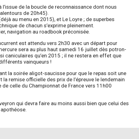
 à l’issue de la boucle de reconnaissance dont nous
alentours de 20h45).
déjà au menu en 2015), et Le Loyre ; de superbes
technique de chacun s’exprime pleinement.
ier, navigation au roadbook préconisée.
ncurrent est attendu vers 2h30 avec un départ pour
mercure sera au plus haut samedi 16 juillet dès potron-
 caniculaires qu’en 2015 ; il ne restera en effet que
ifférents vainqueurs !
vant la soirée aligot-saucisse pour que le repas soit une
la remise officielle des prix de l’épreuve le lendemain
vie de celle du Championnat de France vers 11h00
Aveyron qui devra faire au moins aussi bien que celui des
e apothéose.