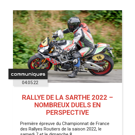
communiques
04.05.22
RALLYE DE LA SARTHE 2022 –
NOMBREUX DUELS EN
PERSPECTIVE
Première épreuve du Championnat de France
des Rallyes Routiers de la saison 2022, le
samedi 7 et le dimanche 8…