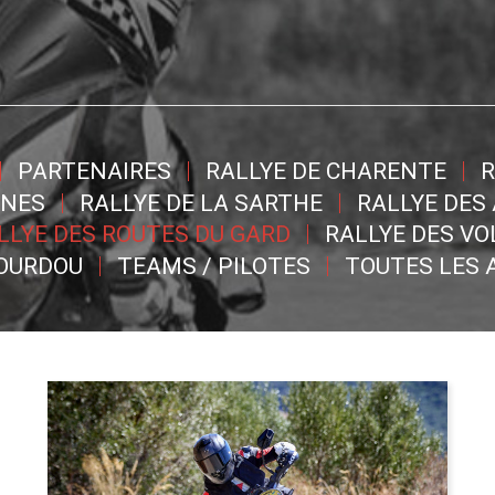
PARTENAIRES
RALLYE DE CHARENTE
R
NNES
RALLYE DE LA SARTHE
RALLYE DES
LLYE DES ROUTES DU GARD
RALLYE DES V
DOURDOU
TEAMS / PILOTES
TOUTES LES 