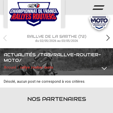
ACCUEIL
ACTUS
CALENDRIER
RALLYE DE LA SARTHE (72)
CHAMPIONNAT
du 02/05/2026 au 03/05/2026
RÉSULTATS
ACTUALITÉS /TAG/RALLYE-ROUTIER-
MOTO/
PHOTOS / WEB TV
Accueil
rallye routier moto
PARTENAIRES
Désolé, aucun post ne correspond à vos critères.
TOUTES
COMMUNIQUÉS
FFM
PARTENAIRES
RALL
NOS PARTENAIRES